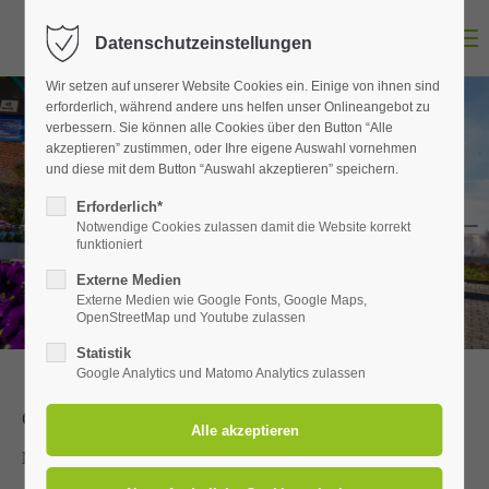
MENU
Datenschutzeinstellungen
Login
Wir setzen auf unserer Website Cookies ein. Einige von ihnen sind
Benutzername
erforderlich, während andere uns helfen unser Onlineangebot zu
verbessern. Sie können alle Cookies über den Button “Alle
akzeptieren” zustimmen, oder Ihre eigene Auswahl vornehmen
und diese mit dem Button “Auswahl akzeptieren” speichern.
Kontakt
Passwort
Erforderlich*
Notwendige Cookies zulassen damit die Website korrekt
GEMEINSAM. WACHSEN. LEBEN.
funktioniert
Externe Medien
Externe Medien wie Google Fonts, Google Maps,
OpenStreetMap und Youtube zulassen
Anmelden
Statistik
Register
|
Lost your password?
Google Analytics und Matomo Analytics zulassen
Öffnungszeiten
Support
Mo & Di:
Geschlossen!
Lorem ipsum dolor sit amet: